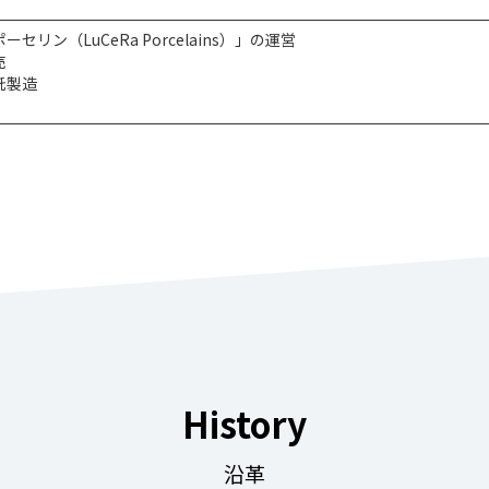
リン（LuCeRa Porcelains）」の運営
売
託製造
History
沿革