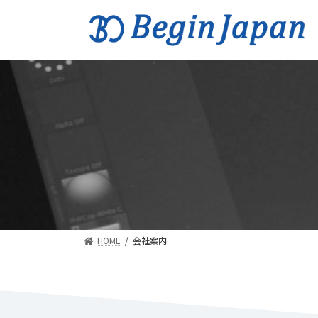
コ
ナ
ン
ビ
テ
ゲ
ン
ー
ツ
シ
へ
ョ
ス
ン
キ
に
ッ
移
プ
動
HOME
会社案内