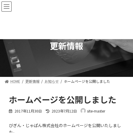
コ
ナ
ン
ビ
テ
ゲ
ン
ー
ツ
シ
へ
ョ
ス
ン
更新情報
キ
に
ッ
移
プ
動
HOME
更新情報
お知らせ
ホームページを公開しました
ホームページを公開しました
最
2017年11月30日
2023年7月12日
site-master
終
更
びぎん・じゃぱん株式会社のホームページを公開いたしまし
新
日
た。