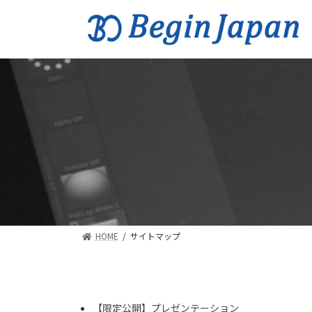
コ
ナ
ン
ビ
テ
ゲ
ン
ー
ツ
シ
へ
ョ
ス
ン
キ
に
ッ
移
プ
動
HOME
サイトマップ
【限定公開】プレゼンテーション